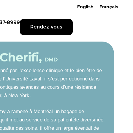
English
Français
437-8999
Rendez-vous
herifi,
DMD
é par l’excellence clinique et le bien-être de
l’Université Laval, il s’est perfectionné dans
odontiques avancés au cours d’une résidence
r, à New York.
Remy a ramené à Montréal un bagage de
’il met au service de sa patientèle diversifiée.
alité des soins, il offre un large éventail de