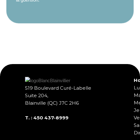
Ho
Lu
519 Boulevard Curé-Labelle
Ma
Suite 204,
Me
Blainville (QC) J7C 2H6
Je
T. :
450 437-8999
Ve
Sa
Di