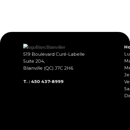
Ho
Lu
519 Boulevard Curé-Labelle
Ma
Suite 204,
Me
Blainville (QC) J7C 2H6
Je
T. :
450 437-8999
Ve
Sa
Di